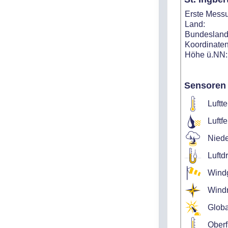
Erste Mess
Land:
Bundesland
Koordinaten
Höhe ü.NN:
Sensoren
Luftt
Luftf
Niede
Luftd
Wind
Windr
Globa
Oberf