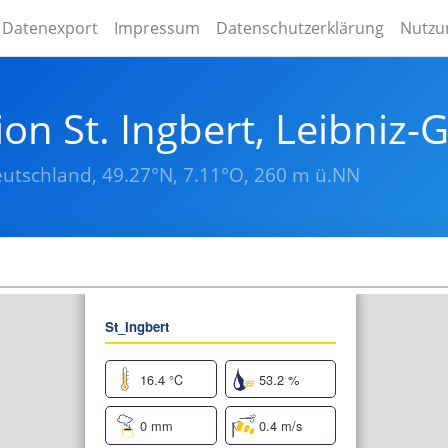
Datenexport
Impressum
Datenschutzerklärung
Nutzu
ion St. Ingbert, Leibni
eutschland,
49.27
°N,
7.11
°O,
260
m ü.NN
×
St_Ingbert
16.4 °C
53.2 %
0 mm
0.4 m/s