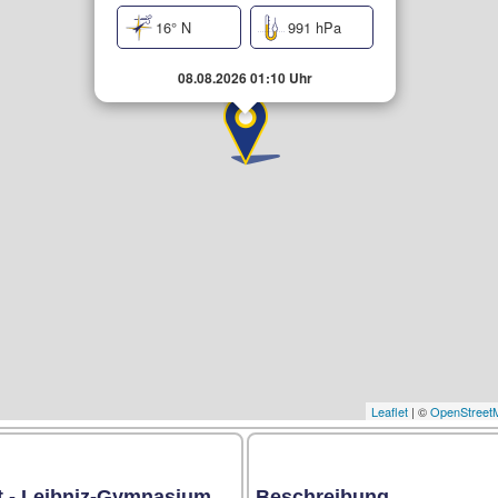
16° N
991 hPa
08.08.2026 01:10 Uhr
Leaflet
| ©
OpenStreet
rt - Leibniz-Gymnasium
Beschreibung