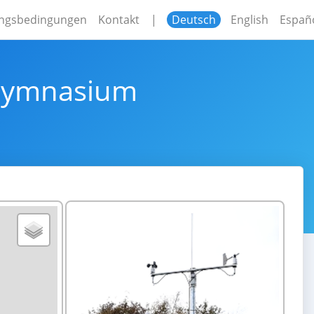
ngsbedingungen
Kontakt
|
Deutsch
English
Españ
z-Gymnasium