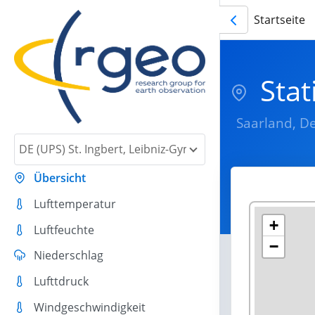
Startseite
Stat
Saarland, D
DE (UPS) St. Ingbert, Leibniz-Gymnasium
Übersicht
Lufttemperatur
+
Luftfeuchte
−
Niederschlag
Lufttdruck
Windgeschwindigkeit