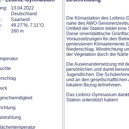
ung:
13.04.2022
Deutschland
Die Klimastation des Leibniz-
:
Saarland
nahe des AWO-Seniorenzentru
:
49.27°N, 7.11°O
Umfeld der Station bildet eine
260 m
Diese innerstädtische Grünfläc
Voraussetzungen für den Betri
gemessenen Klimaelemente (Lu
Niederschlag, Windrichtung u
der Vegetation durch die Nähe
emperatur
Die Auseinandersetzung mit de
euchte
persönlichen und damit beson
Jugendlichen. Die Schüler/inn
rschlag
und an den gesellschaftliche
lokalem Bezug teilnehmen.
ruck
Das Leibniz-Gymnasium dankt a
geschwindigkeit
Station unterstützt haben!
ichtung
lstrahlung
lächentemperatur