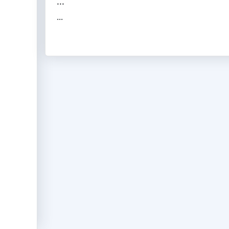
...
...